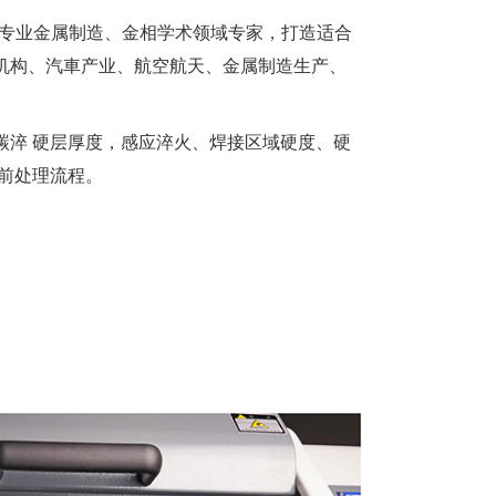
结专业⾦属制造、⾦相学术领域专家，打造适合
机构、汽⾞产业、航空航天、⾦属制造⽣产、
碳淬 硬层厚度，感应淬火、焊接区域硬度、硬
前处理流程。